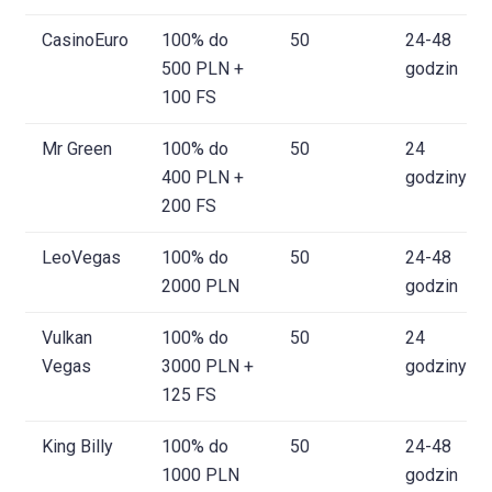
CasinoEuro
100% do
50
24-48
500 PLN +
godzin
100 FS
Mr Green
100% do
50
24
400 PLN +
godziny
200 FS
LeoVegas
100% do
50
24-48
2000 PLN
godzin
Vulkan
100% do
50
24
Vegas
3000 PLN +
godziny
125 FS
King Billy
100% do
50
24-48
1000 PLN
godzin