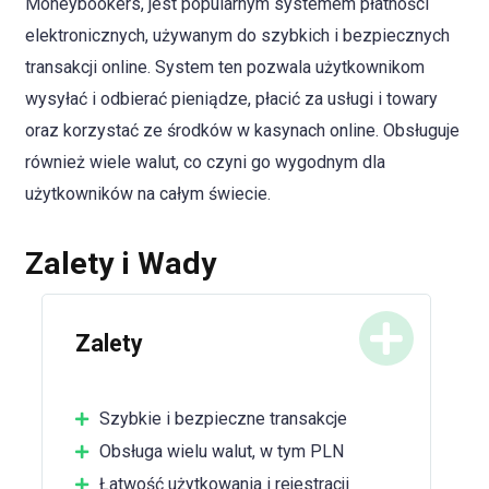
Moneybookers, jest popularnym systemem płatności
elektronicznych, używanym do szybkich i bezpiecznych
transakcji online. System ten pozwala użytkownikom
wysyłać i odbierać pieniądze, płacić za usługi i towary
oraz korzystać ze środków w kasynach online. Obsługuje
również wiele walut, co czyni go wygodnym dla
użytkowników na całym świecie.
Zalety i Wady
Zalety
Szybkie i bezpieczne transakcje
Obsługa wielu walut, w tym PLN
Łatwość użytkowania i rejestracji