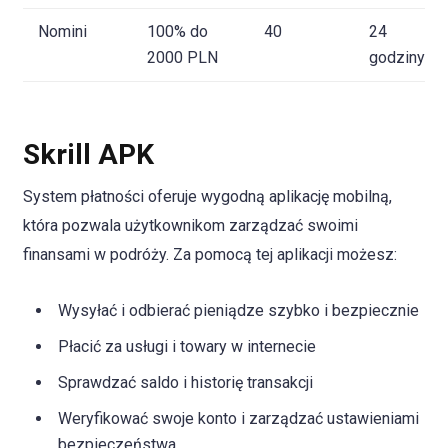
Nomini
100% do
40
24
2000 PLN
godziny
Skrill APK
System płatności oferuje wygodną aplikację mobilną,
która pozwala użytkownikom zarządzać swoimi
finansami w podróży. Za pomocą tej aplikacji możesz:
Wysyłać i odbierać pieniądze szybko i bezpiecznie
Płacić za usługi i towary w internecie
Sprawdzać saldo i historię transakcji
Weryfikować swoje konto i zarządzać ustawieniami
bezpieczeństwa