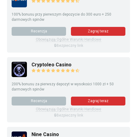
100% bonusu przy pierwszym depozycie do 300 euro + 250
darmowych spinów
Recenzja
Zagraj teraz
Obowiązują Ogólne Warunki Handlowe
🔒Bezpieczny link
Cryptoleo Casino
200% bonusu za pierwszy depozyt w wysokości 1000 zł + 50
darmowych spinów
Recenzja
Zagraj teraz
Obowiązują Ogólne Warunki Handlowe
🔒Bezpieczny link
Nine Casino