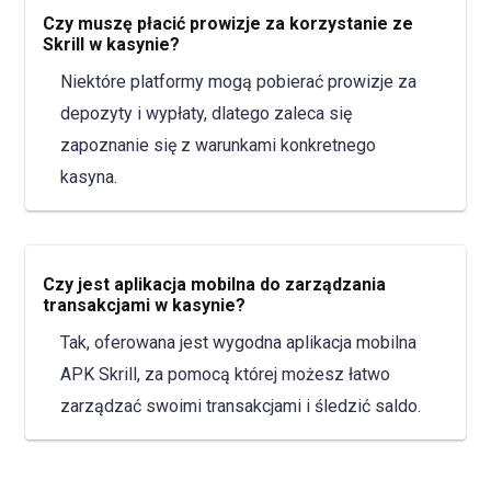
Czy muszę płacić prowizje za korzystanie ze
Skrill w kasynie?
Niektóre platformy mogą pobierać prowizje za
depozyty i wypłaty, dlatego zaleca się
zapoznanie się z warunkami konkretnego
kasyna.
Czy jest aplikacja mobilna do zarządzania
transakcjami w kasynie?
Tak, oferowana jest wygodna aplikacja mobilna
APK Skrill, za pomocą której możesz łatwo
zarządzać swoimi transakcjami i śledzić saldo.