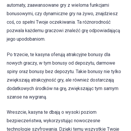
automaty, zaawansowane gry z wieloma funkcjami
bonusowymi, czy dynamiczne gry na żywo, znajdziesz
coś, co spełni Twoje oczekiwania. Ta różnorodność
pozwala każdemu graczowi znaleźć grę odpowiadającą
jego upodobaniom.
Po trzecie, te kasyna oferują atrakcyjne bonusy dla
nowych graczy, w tym bonusy od depozytu, darmowe
spiny oraz bonusy bez depozytu. Takie bonusy nie tylko
zwiększają atrakcyjność gry, ale również dostarczają
dodatkowych środków na grę, zwiększając tym samym
szanse na wygraną.
Wreszcie, kasyna te dbają o wysoki poziom
bezpieczeństwa, wykorzystując nowoczesne
technologie szyfrowania. Dzięki temu wszystkie Twoje