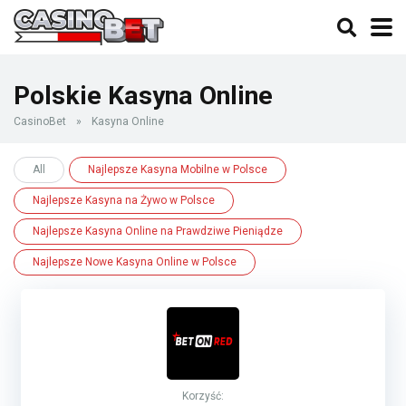
Polskie Kasyna Online
CasinoBet
»
Kasyna Online
All
Najlepsze Kasyna Mobilne w Polsce
Najlepsze Kasyna na Żywo w Polsce
Najlepsze Kasyna Online na Prawdziwe Pieniądze
Najlepsze Nowe Kasyna Online w Polsce
Korzyść: