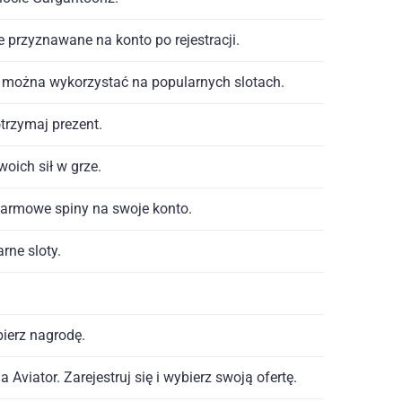
przyznawane na konto po rejestracji.
 można wykorzystać na popularnych slotach.
trzymaj prezent.
oich sił w grze.
darmowe spiny na swoje konto.
rne sloty.
ierz nagrodę.
iator. Zarejestruj się i wybierz swoją ofertę.