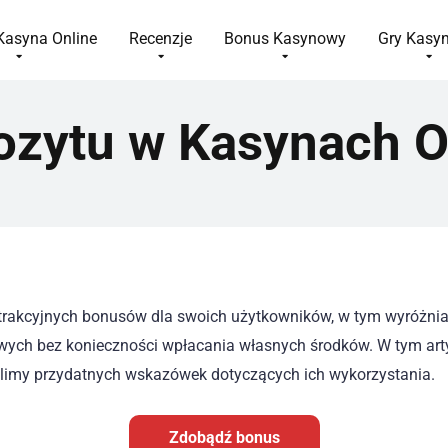
Kasyna Online
Recenzje
Bonus Kasynowy
Gry Kasy
zytu w Kasynach O
atrakcyjnych bonusów dla swoich użytkowników, w tym wyróżniaj
wych bez konieczności wpłacania własnych środków. W tym art
limy przydatnych wskazówek dotyczących ich wykorzystania.
Zdobądź bonus