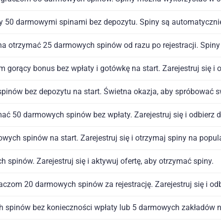
y 50 darmowymi spinami bez depozytu. Spiny są automatycznie 
 otrzymać 25 darmowych spinów od razu po rejestracji. Spiny
gorący bonus bez wpłaty i gotówkę na start. Zarejestruj się i o
pinów bez depozytu na start. Świetna okazja, aby spróbować sw
ć 50 darmowych spinów bez wpłaty. Zarejestruj się i odbierz 
ych spinów na start. Zarejestruj się i otrzymaj spiny na popula
 spinów. Zarejestruj się i aktywuj ofertę, aby otrzymać spiny.
zom 20 darmowych spinów za rejestrację. Zarejestruj się i odb
spinów bez konieczności wpłaty lub 5 darmowych zakładów na Av