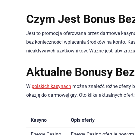
Czym Jest Bonus Be
Jest to promocja oferowana przez darmowe kasyno
bez konieczności wpłacania środków na konto. Kas
nieaktywnych użytkowników. Ważne jest, aby zrozum
Aktualne Bonusy Bez
W
polskich kasynach
można znaleźć różne oferty b
okazję do darmowej gry. Oto kilka aktualnych ofert:
Kasyno
Opis oferty
Energy Casino
Energy Casino oferuje nowym