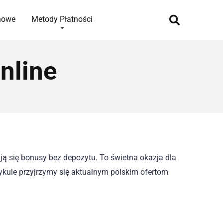
nowe
Metody Płatności
nline
ą się bonusy bez depozytu. To świetna okazja dla
ykule przyjrzymy się aktualnym polskim ofertom