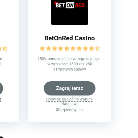
o
BetOnRed Casino
ym
150% bonusu od pierwszego depozytu
0
w wysokości 1500 zł + 250
darmowych spinów
Zagraj teraz
i
Obowiązują Ogólne Warunki
Handlowe
🔒Bezpieczny link