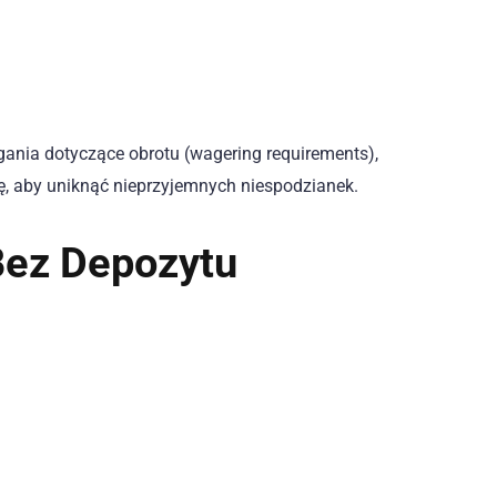
nia dotyczące obrotu (wagering requirements),
ę, aby uniknąć nieprzyjemnych niespodzianek.
Bez Depozytu