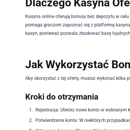
Dlaczego Kasyna Ofe
Kasyna online oferują bonusy bez depozytu w celu
pomaga graczom zapoznać się z platformą kasyna, w
kasyn, ponieważ pozwala zbudować bazę lojalnych
Jak Wykorzystać Bon
Aby skorzystać z tej oferty, musisz wykonać kilka 
Kroki do otrzymania
Rejestracja: Utwórz nowe konto w wybranym k
Potwierdzenie konta: W niektórych przypadka