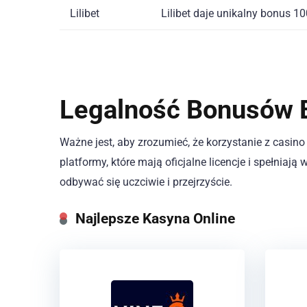
Lilibet
Lilibet daje unikalny bonus 100
Legalność Bonusów 
Ważne jest, aby zrozumieć, że korzystanie z casin
platformy, które mają oficjalne licencje i spełnia
odbywać się uczciwie i przejrzyście.
Najlepsze Kasyna Online