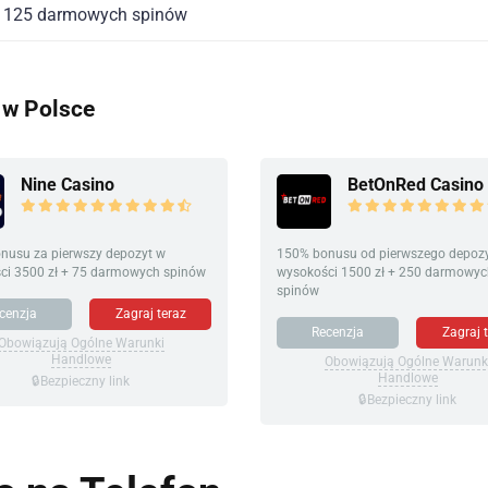
 125 darmowych spinów
 w Polsce
Nine Casino
BetOnRed Casino
nusu za pierwszy depozyt w
150% bonusu od pierwszego depoz
ci 3500 zł + 75 darmowych spinów
wysokości 1500 zł + 250 darmowyc
spinów
cenzja
Zagraj teraz
Recenzja
Zagraj 
Obowiązują Ogólne Warunki
Handlowe
Obowiązują Ogólne Warunk
Handlowe
🔒Bezpieczny link
🔒Bezpieczny link