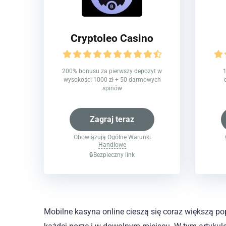
Cryptoleo Casino
200% bonusu za pierwszy depozyt w
1
wysokości 1000 zł + 50 darmowych
spinów
Zagraj teraz
Obowiązują Ogólne Warunki
Handlowe
🔒Bezpieczny link
Mobilne kasyna online cieszą się coraz większą p