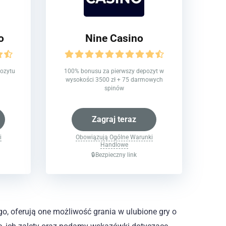
o
Nine Casino
ozytu
100% bonusu za pierwszy depozyt w
wysokości 3500 zł + 75 darmowych
spinów
Zagraj teraz
i
Obowiązują Ogólne Warunki
Handlowe
🔒Bezpieczny link
go, oferują one możliwość grania w ulubione gry o