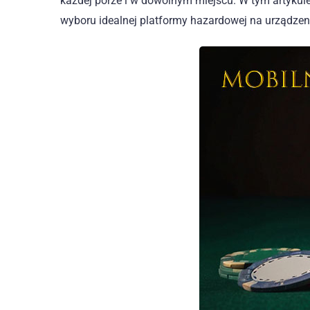
każdej porze i w dowolnym miejscu. W tym artykul
wyboru idealnej platformy hazardowej na urządzen