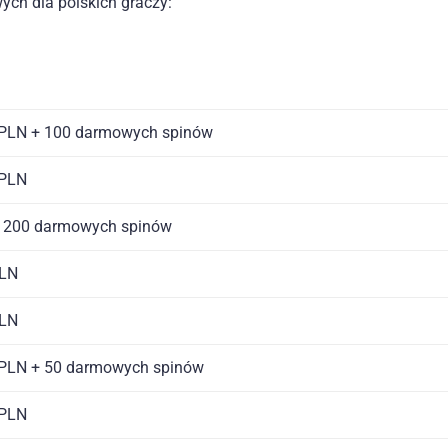
ych dla polskich graczy:
PLN + 100 darmowych spinów
 PLN
 200 darmowych spinów
PLN
PLN
PLN + 50 darmowych spinów
 PLN