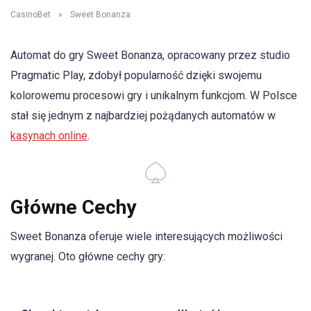
CasinoBet
»
Sweet Bonanza
Automat do gry Sweet Bonanza, opracowany przez studio
Pragmatic Play, zdobył popularność dzięki swojemu
kolorowemu procesowi gry i unikalnym funkcjom. W Polsce
stał się jednym z najbardziej pożądanych automatów w
kasynach online
.
Główne Cechy
Sweet Bonanza oferuje wiele interesujących możliwości
wygranej. Oto główne cechy gry: