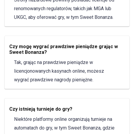
renomowanych regulatorów, takich jak MGA lub
UKGC, aby oferować gry, w tym Sweet Bonanza.
Czy mogę wygrać prawdziwe pieniądze grając w
Sweet Bonanza?
Tak, grając na prawdziwe pieniądze w
licencjonowanych kasynach online, możesz
wygrać prawdziwe nagrody pieniężne.
Czy istnieją turnieje do gry?
Niektóre platformy online organizują turnieje na
automatach do gry, w tym Sweet Bonanza, gdzie