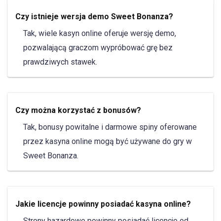
Czy istnieje wersja demo Sweet Bonanza?
Tak, wiele kasyn online oferuje wersję demo,
pozwalającą graczom wypróbować grę bez
prawdziwych stawek.
Czy można korzystać z bonusów?
Tak, bonusy powitalne i darmowe spiny oferowane
przez kasyna online mogą być używane do gry w
Sweet Bonanza.
Jakie licencje powinny posiadać kasyna online?
Strony hazardowe powinny posiadać licencje od