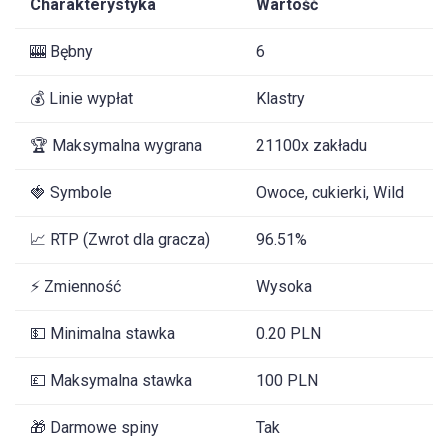
Charakterystyka
Wartość
🎰 Bębny
6
💰 Linie wypłat
Klastry
🏆 Maksymalna wygrana
21100x zakładu
🍓 Symbole
Owoce, cukierki, Wild
📈 RTP (Zwrot dla gracza)
96.51%
⚡ Zmienność
Wysoka
💵 Minimalna stawka
0.20 PLN
💷 Maksymalna stawka
100 PLN
🎁 Darmowe spiny
Tak