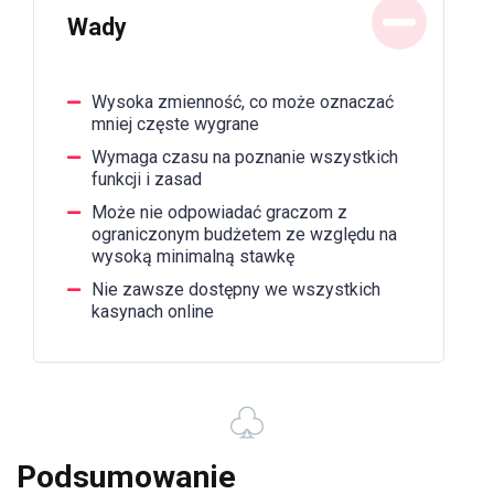
Wady
Wysoka zmienność, co może oznaczać
mniej częste wygrane
Wymaga czasu na poznanie wszystkich
funkcji i zasad
Może nie odpowiadać graczom z
ograniczonym budżetem ze względu na
wysoką minimalną stawkę
Nie zawsze dostępny we wszystkich
kasynach online
Podsumowanie