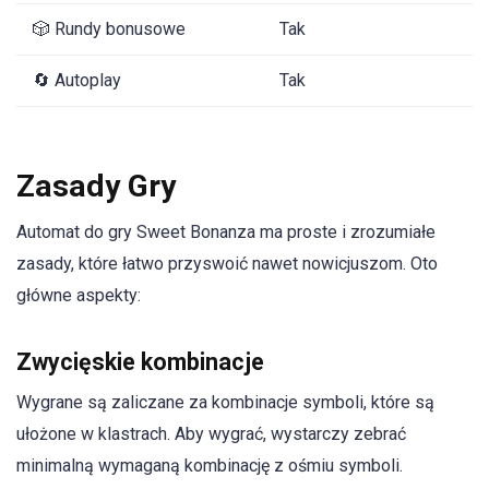
🎲 Rundy bonusowe
Tak
🔄 Autoplay
Tak
Zasady Gry
Automat do gry Sweet Bonanza ma proste i zrozumiałe
zasady, które łatwo przyswoić nawet nowicjuszom. Oto
główne aspekty:
Zwycięskie kombinacje
Wygrane są zaliczane za kombinacje symboli, które są
ułożone w klastrach. Aby wygrać, wystarczy zebrać
minimalną wymaganą kombinację z ośmiu symboli.